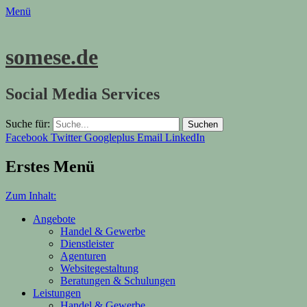
Menü
somese.de
Social Media Services
Suche für:
Facebook
Twitter
Googleplus
Email
LinkedIn
Erstes Menü
Zum Inhalt:
Angebote
Handel & Gewerbe
Dienstleister
Agenturen
Websitegestaltung
Beratungen & Schulungen
Leistungen
Handel & Gewerbe