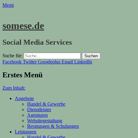
Menü
somese.de
Social Media Services
Suche für:
Facebook
Twitter
Googleplus
Email
LinkedIn
Erstes Menü
Zum Inhalt:
Angebote
Handel & Gewerbe
Dienstleister
Agenturen
Websitegestaltung
Beratungen & Schulungen
Leistungen
Handel & Gewerbe