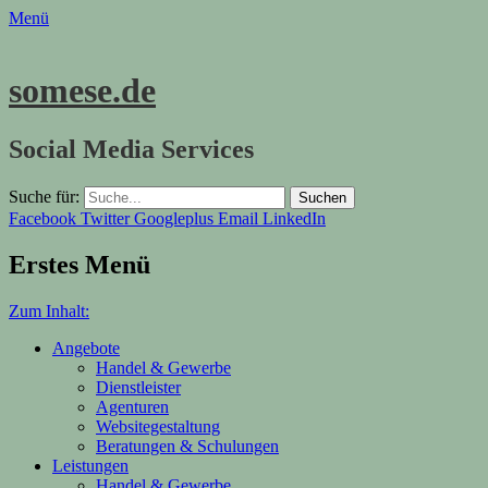
Menü
somese.de
Social Media Services
Suche für:
Facebook
Twitter
Googleplus
Email
LinkedIn
Erstes Menü
Zum Inhalt:
Angebote
Handel & Gewerbe
Dienstleister
Agenturen
Websitegestaltung
Beratungen & Schulungen
Leistungen
Handel & Gewerbe