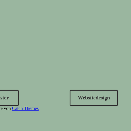
ster
Websitedesign
ive von
Catch Themes