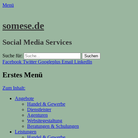
Menü
somese.de
Social Media Services
Suche für:
Facebook
Twitter
Googleplus
Email
LinkedIn
Erstes Menü
Zum Inhalt:
Angebote
Handel & Gewerbe
Dienstleister
Agenturen
Websitegestaltung
Beratungen & Schulungen
Leistungen
Handel & Gewerbe